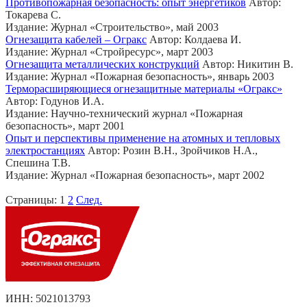
Противопожарная безопасность: опыт энергетиков
Автор:
Токарева С.
Издание: Журнал «Строительство», май 2003
Огнезащита кабелей – Огракс
Автор: Колдаева И.
Издание: Журнал «Стройресурс», март 2003
Огнезащита металлических конструкций
Автор: Никитин В.
Издание: Журнал «Пожарная безопасность», январь 2003
Терморасширяющиеся огнезащитные материалы «Огракс»
Автор: Годунов И.А.
Издание: Научно-технический журнал «Пожарная
безопасность», март 2001
Опыт и перспективы применение на атомных и тепловых
электростанциях
Автор: Розин В.Н., Зройчиков Н.А.,
Спешина Т.В.
Издание: Журнал «Пожарная безопасность», март 2002
Страницы:
1
2
След.
ИНН: 5021013793