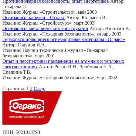
Противопожарная безопасность: опыт энергетиков
Автор:
Токарева С.
Издание: Журнал «Строительство», май 2003
Огнезащита кабелей – Огракс
Автор: Колдаева И.
Издание: Журнал «Стройресурс», март 2003
Огнезащита металлических конструкций
Автор: Никитин В.
Издание: Журнал «Пожарная безопасность», январь 2003
Терморасширяющиеся огнезащитные материалы «Огракс»
Автор: Годунов И.А.
Издание: Научно-технический журнал «Пожарная
безопасность», март 2001
Опыт и перспективы применение на атомных и тепловых
электростанциях
Автор: Розин В.Н., Зройчиков Н.А.,
Спешина Т.В.
Издание: Журнал «Пожарная безопасность», март 2002
Страницы:
1
2
След.
ИНН: 5021013793