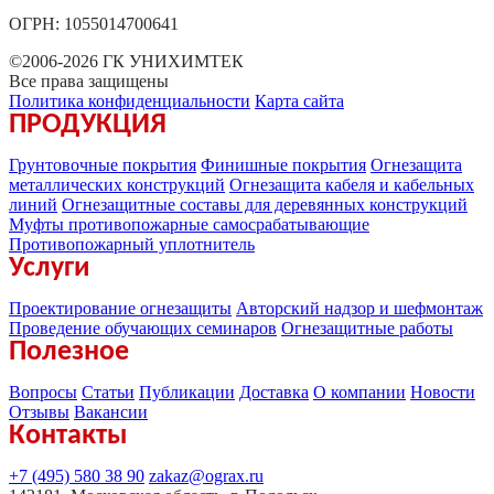
ОГРН: 1055014700641
©2006-2026 ГК УНИХИМТЕК
Все права защищены
Политика конфиденциальности
Карта сайта
ПРОДУКЦИЯ
Грунтовочные покрытия
Финишные покрытия
Огнезащита
металлических конструкций
Огнезащита кабеля и кабельных
линий
Огнезащитные составы для деревянных конструкций
Муфты противопожарные самосрабатывающие
Противопожарный уплотнитель
Услуги
Проектирование огнезащиты
Авторский надзор и шефмонтаж
Проведение обучающих семинаров
Огнезащитные работы
Полезное
Вопросы
Статьи
Публикации
Доставка
О компании
Новости
Отзывы
Вакансии
Контакты
+7 (495) 580 38 90
zakaz@ograx.ru