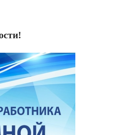
ости!