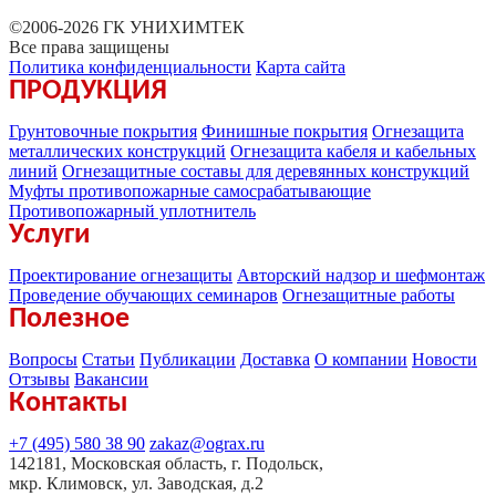
©2006-2026 ГК УНИХИМТЕК
Все права защищены
Политика конфиденциальности
Карта сайта
ПРОДУКЦИЯ
Грунтовочные покрытия
Финишные покрытия
Огнезащита
металлических конструкций
Огнезащита кабеля и кабельных
линий
Огнезащитные составы для деревянных конструкций
Муфты противопожарные самосрабатывающие
Противопожарный уплотнитель
Услуги
Проектирование огнезащиты
Авторский надзор и шефмонтаж
Проведение обучающих семинаров
Огнезащитные работы
Полезное
Вопросы
Статьи
Публикации
Доставка
О компании
Новости
Отзывы
Вакансии
Контакты
+7 (495) 580 38 90
zakaz@ograx.ru
142181, Московская область, г. Подольск,
мкр. Климовск, ул. Заводская, д.2