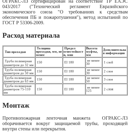
ОГРАКС-ЛЗ сертифицирован на соответствие ТР ЕАЭС
043/2017 ("Технический регламент Евразийского
экономического союза "О требованиях к средствам
обеспечения ПБ и пожаротушения"), метод испытаний по
ГОСТ Р 53306-2009.
Расход материала
Толщина
Предел
Высота
Дополнительна
проходки, мм, не
огнестойкост
муфты,
Тип проходки
я информация
менее
и, мин
мм
не менее
Труба полимерная
150
EI 180
1 слой
30
диаметром до 32 мм
Труба полимерная
не менее
150
EI 180
2 слоя
диаметром до 50 мм
30
Труба полимерная
не менее
150
EI 180
3 слоя
диаметром до 63 мм
50
Труба полимерная
не менее
лоя
диаметром 75-110
150
EI 180
2 с
125
мм
Монтаж
Противопожарная ленточная манжета ОГРАКС-Л3
оборачивается вокруг защищаемой трубы, проходящей
внутри стены или перекрытия.