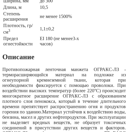
Ширина, мм
до 300
Длина, м
10,5
Степень
не менее 1500%
расширения
Плотность, гр/
1,1±0,2
3
см
Предел
EI 180 (не менее3-х
огнестойкости
часов)
Описание
Противопожарная ленточная манжета ОГРАКС-ЛЗ -
терморасширяющийся материал на подложке из
огнеупорной кремнеземной ткани, которая при
необходимости фиксируется с помощью проволоки. При
воздействии высоких температур (более 220°С) происходит
многократное расширение ОГРАКС-ЛЗ с образованием
плотного слоя пенококса, который в течение длительного
времени препятствует распространению огня и продуктов
горения по зданию.Материал устойчив к воздействию воды,
бензина, масел и других нефтепродуктов. При эксплуатации
не выделяет вредных веществ, не образует токсичных
соединений в присутствии других веществ и факторов.